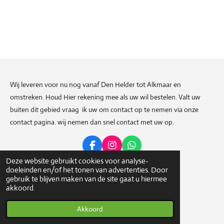
Wij leveren voor nu nog vanaf Den Helder tot Alkmaar en
omstreken. Houd Hier rekening mee als uw wil bestelen. Valt uw
buiten dit gebied vraag ik uw om contact op te nemen via onze
contact pagina. wij nemen dan snel contact met uw op.
F
I
W
a
n
h
Deze website gebruikt cookies voor analyse-
c
s
a
doeleinden en/of het tonen van advertenties. Door
Deel
Share
Delen
e
t
t
gebruik te blijven maken van de site gaat u hiermee
b
a
s
© 2023 - 2026 Weetwatjeeet
akkoord.
o
g
A
Powered by
JouwWeb
o
r
p
Akkoord
k
a
p
m