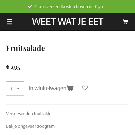
Gratis verzendkosten boven de € 50
Ga
direct
WEET WAT JE EET
naar
de
hoofdinhoud
Fruitsalade
€ 2,95
In winkelwagen
Versgesneden fruitsalde
Bakje ongeveer 200gram