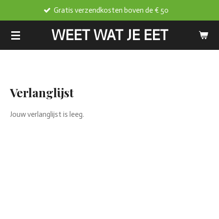
Gratis verzendkosten boven de € 50
Ga
direct
WEET WAT JE EET
naar
de
hoofdinhoud
Verlanglijst
Jouw verlanglijst is leeg.