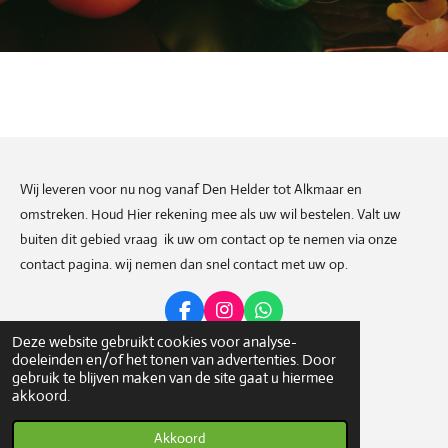
Wij leveren voor nu nog vanaf Den Helder tot Alkmaar en
omstreken. Houd Hier rekening mee als uw wil bestelen. Valt uw
buiten dit gebied vraag ik uw om contact op te nemen via onze
contact pagina. wij nemen dan snel contact met uw op.
F
I
W
a
n
h
Deze website gebruikt cookies voor analyse-
c
s
a
doeleinden en/of het tonen van advertenties. Door
Deel
Share
Delen
e
t
t
gebruik te blijven maken van de site gaat u hiermee
b
a
s
© 2023 - 2026 Weetwatjeeet
akkoord.
o
g
A
Powered by
JouwWeb
o
r
p
Akkoord
k
a
p