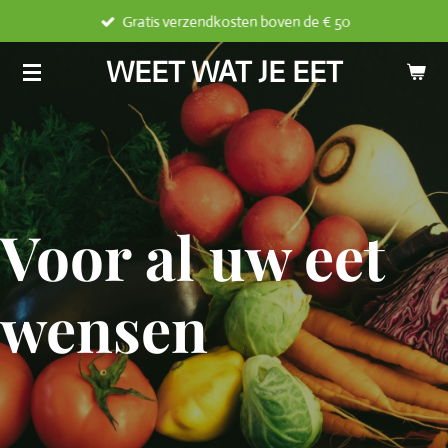
Gratis verzendkosten boven de € 50
Ga
direct
WEET WAT JE EET
naar
de
hoofdinhoud
Voor al uw eet
wensen