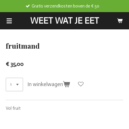
Gratis verzendkosten boven de € 50
Ga
direct
WEET WAT JE EET
naar
de
hoofdinhoud
fruitmand
€ 35,00
In winkelwagen
Vol fruit