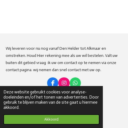
Wij leveren voor nu nog vanaf Den Helder tot Alkmaar en
omstreken. Houd Hier rekening mee als uw wil bestelen. Valt uw
buiten dit gebied vraag ik uw om contact op te nemen via onze
contact pagina. wij nemen dan snel contact met uw op.
F
I
W
a
n
h
Deze website gebruikt cookies voor analyse-
c
s
a
doeleinden en/of het tonen van advertenties. Door
Deel
Share
Delen
e
t
t
gebruik te blijven maken van de site gaat u hiermee
b
a
s
© 2023 - 2026 Weetwatjeeet
akkoord.
o
g
A
Powered by
JouwWeb
o
r
p
Akkoord
k
a
p
m