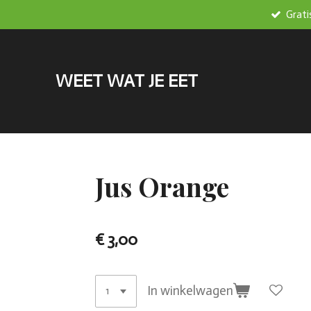
Grati
Ga
direct
naar
de
WEET WAT JE EET
hoofdinhoud
Jus Orange
€ 3,00
In winkelwagen