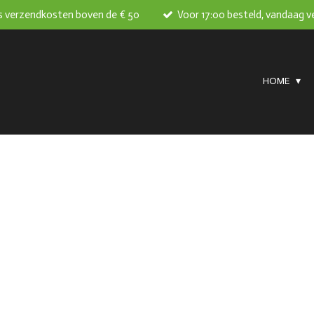
s verzendkosten boven de € 50
Voor 17:00 besteld, vandaag 
HOME