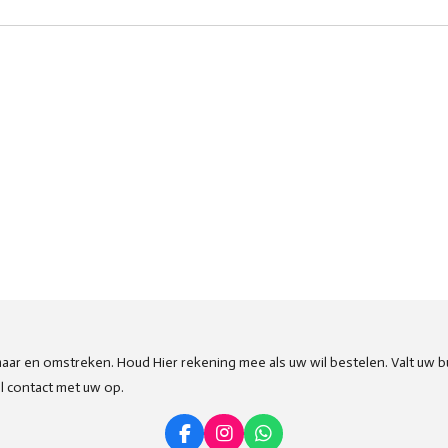
aar en omstreken. Houd Hier rekening mee als uw wil bestelen. Valt uw b
l contact met uw op.
F
I
W