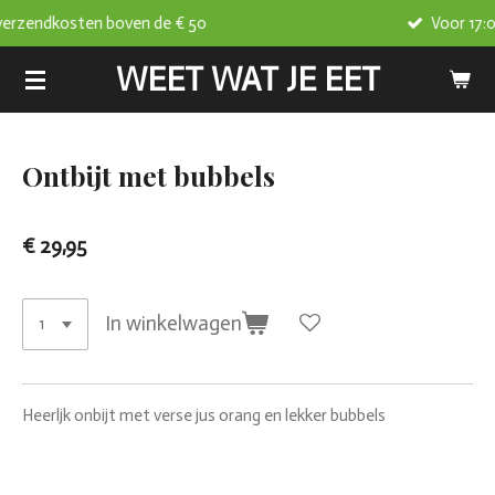
 boven de € 50
Voor 17:00 besteld, va
Ga
direct
WEET WAT JE EET
naar
de
hoofdinhoud
Ontbijt met bubbels
€ 29,95
In winkelwagen
Heerljk onbijt met verse jus orang en lekker bubbels