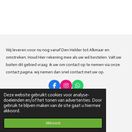
Wij leveren voor nu nog vanaf Den Helder tot Alkmaar en
omstreken. Houd Hier rekening mee als uw wil bestelen. Valt uw
buiten dit gebied vraag ik uw om contact op te nemen via onze
contact pagina. wij nemen dan snel contact met uw op.
F
I
W
a
n
h
Deze website gebruikt cookies voor analyse-
c
s
a
doeleinden en/of het tonen van advertenties. Door
Deel
Share
Delen
e
t
t
gebruik te blijven maken van de site gaat u hiermee
b
a
s
© 2023 - 2026 Weetwatjeeet
akkoord.
o
g
A
Powered by
JouwWeb
o
r
p
Akkoord
k
a
p
m